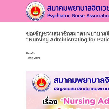
ขอเชิญชวนสมาชิกสมาคมพยาบาลจิตเ
“Nursing Administrating for Patie
Details
Hits: 2808