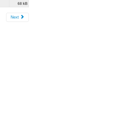
68 kB
Next