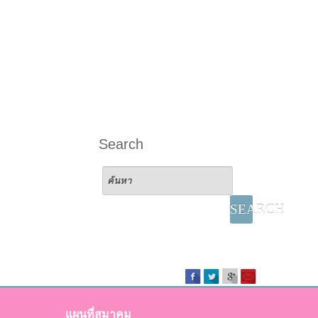
Search
SEARCH
แผนที่สมาคม