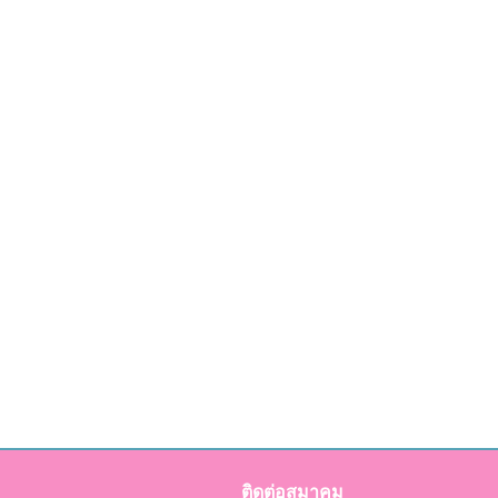
ติดต่อสมาคม