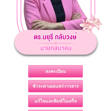
ลงทะเบียน
ชำระค่าเผยแพร่วารสาร
แก้ไขและพิมพ์ใบเสร็จ