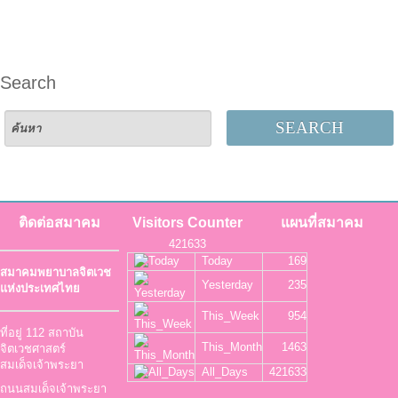
Search
SEARCH
ติดต่อสมาคม
Visitors Counter
แผนที่สมาคม
421633
Today
169
สมาคมพยาบาลจิตเวช
Yesterday
235
แห่งประเทศไทย
This_Week
954
ที่อยู่ 112 สถาบัน
This_Month
1463
จิตเวชศาสตร์
สมเด็จเจ้าพระยา
All_Days
421633
ถนนสมเด็จเจ้าพระยา