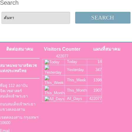
Search
SEARCH
ติดต่อสมาคม
Visitors Counter
แผนที่สมาคม
422077
Today
18
สมาคมพยาบาลจิตเวช
Yesterday
347
แห่งประเทศไทย
This_Week
1398
ที่อยู่ 112 สถาบัน
This_Month
1907
จิตเวชศาสตร์
สมเด็จเจ้าพระยา
All_Days
422077
ถนนสมเด็จเจ้าพระยา
แขวงคลองสาน
เขตคลองสาน กรุงเทพฯ
10600
Email :